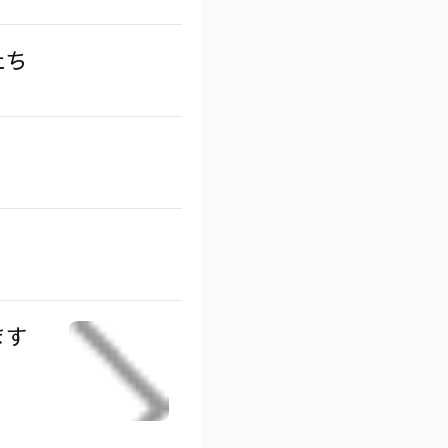
たち
ます