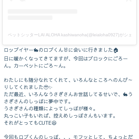
ペットシッターLAI ALOHA kashiwanoha(@leialoha0927)がシ
ロップイヤー🐇のロプくん🐰に会いに行きました🏠
日に暖かくなってきてますが、今回はブロックにごろー
ん。カーペットにごろ～ん。
わたしにも随分なれてくれて、いろんなところへのんび～
りしてくれました🥹✨
ただ最近、いろんなうさぎさんお世話してるせいで、🐇う
さぎさんのしっぽに夢中です。
うさぎさんの種類によってしっぽが様々。
丸っこい子もいれば、控えめしっぽさんもいます。
それがとってもCUTE😆
今回もロプくんのしっぽ、、、モフッとして、ちょっとだ