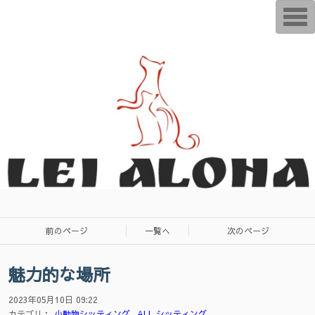
T
o
g
g
l
e
n
a
v
i
g
a
t
i
o
n
前のページ
一覧へ
次のページ
魅力的な場所
2023年05月10日 09:22
カテゴリ：
小動物シッティング
ALL シッティング