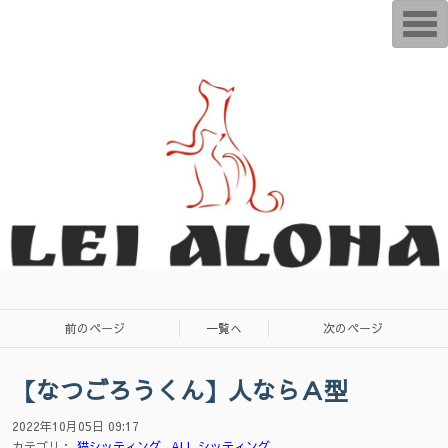
T
o
g
g
l
e
n
a
v
i
g
a
t
i
o
n
前のページ
一覧へ
次のページ
【なつごろうくん】人ならＡ型
2022年10月05日 09:17
カテゴリ：
猫シッティング
ALL シッティング