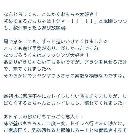
なんと言っても、とにかくおもちゃ大好き！
初めて見るおもちゃは「シャー！！！！！」と威嚇しつつ
も、数分経ったら遊び放題😂
肩で息をしても、ずっと追いかけてくれました☺️
とっても遊び甲斐があり、楽しかったです🎣
なつごろうくんはブラッシング大好き‼️
あまり好きじゃない子も多いですが、ブラシを見せるだけ
で、来てくれました👀
そのおかけでツヤツヤさらさらの素敵な模様なのですね。
最初はご家族不在におトイレしない時もありましたが、し
ばらくするとちゃんとおトイレもし、慣れてくれました。
おトイレの砂かけもすっごく念入り！
床や壁はもちろん、二度三度、トイレへ行きまた砂かけ。
ご家族曰く、猫砂汚れると掃除しろー！と催促鳴きするそ