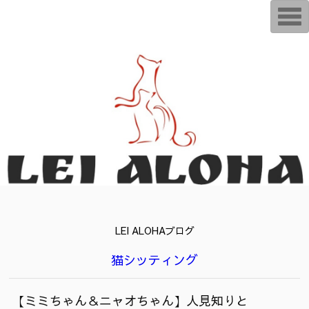
T
o
g
g
l
e
n
a
v
i
g
a
t
i
o
n
LEI ALOHAブログ
猫シッティング
【ミミちゃん＆ニャオちゃん】人見知りと