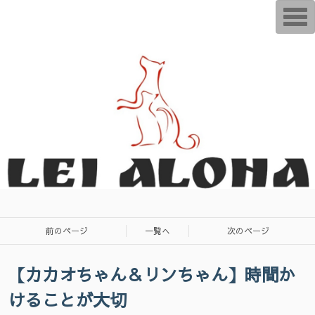
T
o
g
g
l
e
n
a
v
i
g
a
t
i
o
n
前のページ
一覧へ
次のページ
【カカオちゃん＆リンちゃん】時間か
けることが大切