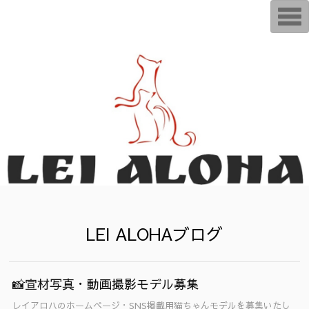
T
o
g
g
l
e
n
a
v
i
g
a
t
i
o
n
LEI ALOHAブログ
📸宣材写真・動画撮影モデル募集
レイアロハのホームページ・SNS掲載用猫ちゃんモデルを募集いたし