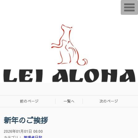
T
o
g
g
l
e
n
a
v
i
g
a
t
i
o
n
前のページ
一覧へ
次のページ
新年のご挨拶
2026年01月01日 06:00
カテゴリ：
管理者日記