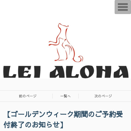
T
o
g
g
l
e
n
a
v
i
g
a
t
i
o
n
前のページ
一覧へ
次のページ
【ゴールデンウィーク期間のご予約受
付終了のお知らせ】